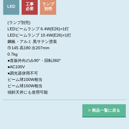
工事
ランプ
LED
必要
別売
(ランプ別売)
LEDビームランプ 6.4W(E26)×1灯
LEDビームランプ 10.4W(E26)×1灯
鋼板・アルミ 黒サテン塗装
巾145 高180 出207mm
0.7kg
●首振外向のみ90°・回転360°
●AC100V
●調光器併用不可
ビーム球100W相当
ビーム球150W相当
傾斜天井にも使用可能
商品一覧に戻る