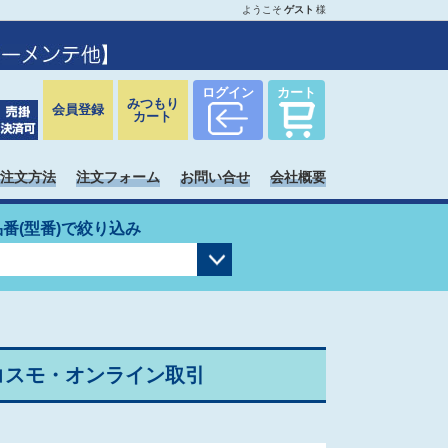
ようこそ
ゲスト
様
ログイン
カート
みつもり
会員登録
カート
注文方法
注文フォーム
お問い合せ
会社概要
品番(型番)で絞り込み
コスモ・オンライン取引