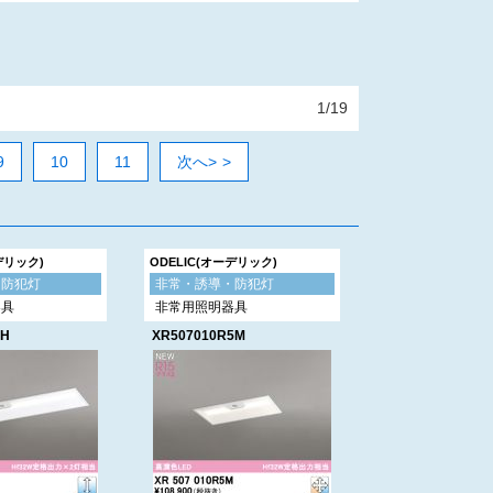
1/19
9
10
11
次へ>
デリック)
ODELIC(オーデリック)
・防犯灯
非常・誘導・防犯灯
器具
非常用照明器具
4H
XR507010R5M