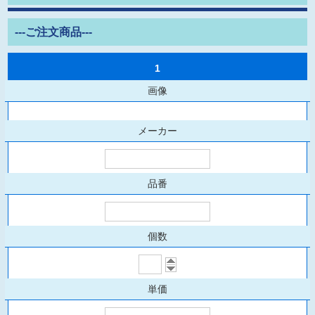
---ご注文商品---
1