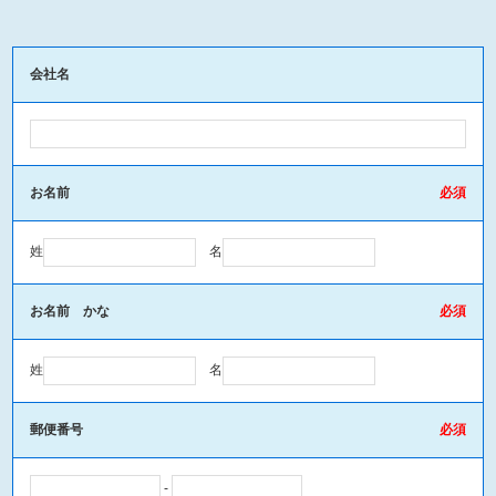
会社名
お名前
姓
名
お名前 かな
姓
名
郵便番号
-