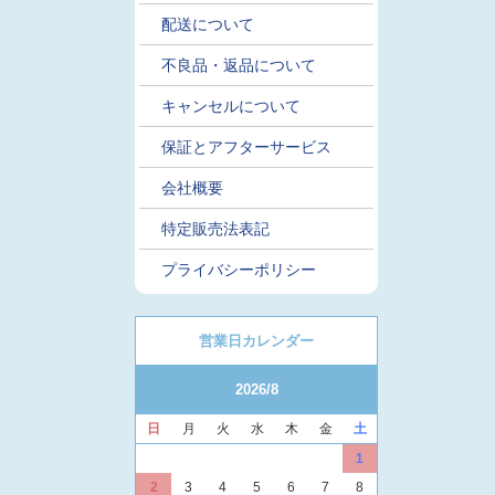
配送について
不良品・返品について
キャンセルについて
保証とアフターサービス
会社概要
特定販売法表記
プライバシーポリシー
営業日カレンダー
2026/8
日
月
火
水
木
金
土
1
2
3
4
5
6
7
8