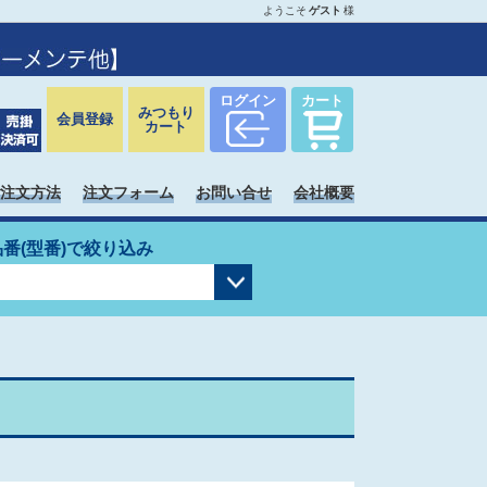
ようこそ
ゲスト
様
ログイン
カート
みつもり
会員登録
カート
注文方法
注文フォーム
お問い合せ
会社概要
品番(型番)で絞り込み