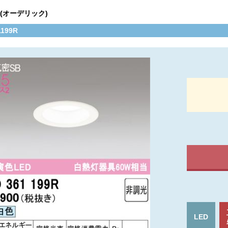
C(オーデリック)
1199R
LED