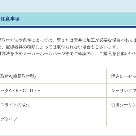
付注意事項
易取付方法や条件によっては、壁または天井に加工が必要な場合があり
た、配線器具の種類によっては取付られない場合もございます。
付方法を予めメーカーホームページ等でご確認の上、ご購入をお願いい
取付A(簡易取付型)
埋込ローゼッ
ックA・B・C・D・F
シーリング
ースライトの取付
引掛シーリ
ラグタイプ