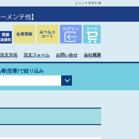
ようこそ
ゲスト
様
ログイン
カート
みつもり
会員登録
カート
注文方法
注文フォーム
お問い合せ
会社概要
品番(型番)で絞り込み