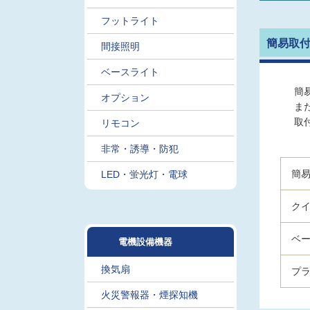
フットライト
簡易取
間接照明
ベースライト
簡
オプション
ま
取
リモコン
非常・誘導・防犯
簡易
LED・蛍光灯・電球
クイ
ベ
電機設備機器
換気扇
プ
火災警報器・煙探知機