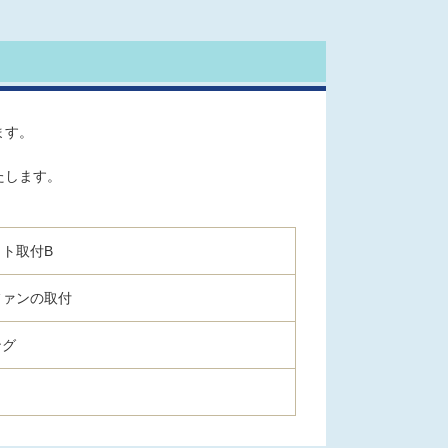
ます。
たします。
ト取付B
ファンの取付
ング