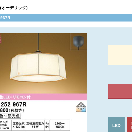
C(オーデリック)
2967R
LED