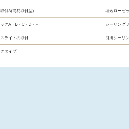
取付A(簡易取付型)
埋込ローゼッ
ックA・B・C・D・F
シーリング
ースライトの取付
引掛シーリ
ラグタイプ