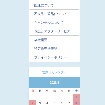
配送について
不良品・返品について
キャンセルについて
保証とアフターサービス
会社概要
特定販売法表記
プライバシーポリシー
営業日カレンダー
2026/8
日
月
火
水
木
金
土
1
2
3
4
5
6
7
8