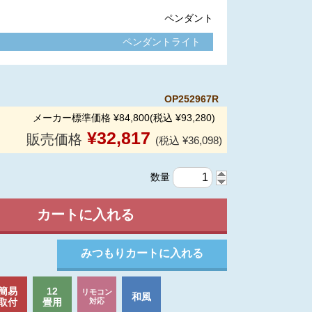
ペンダント
ペンダントライト
OP252967R
メーカー標準価格 ¥84,800(税込 ¥93,280)
¥
32,817
販売価格
(税込 ¥36,098)
数量
簡易
12
リモコン
和風
取付
畳用
対応