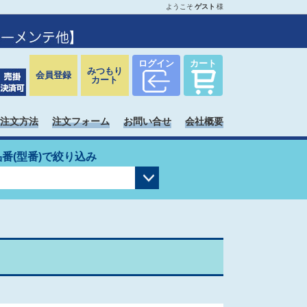
ようこそ
ゲスト
様
ログイン
カート
みつもり
会員登録
カート
注文方法
注文フォーム
お問い合せ
会社概要
品番(型番)で絞り込み