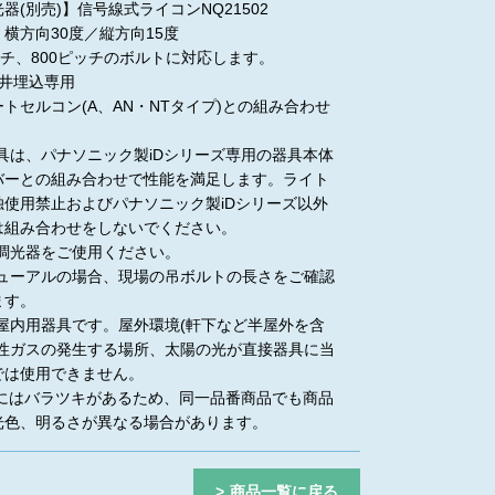
器(別売)】信号線式ライコンNQ21502
横方向30度／縦方向15度
ッチ、800ピッチのボルトに対応します。
天井埋込専用
トセルコン(A、AN・NTタイプ)との組み合わせ
器具は、パナソニック製iDシリーズ専用の器具本体
バーとの組み合わせで性能を満足します。ライト
独使用禁止およびパナソニック製iDシリーズ以外
は組み合わせをしないでください。
合調光器をご使用ください。
ニューアルの場合、現場の吊ボルトの長さをご確認
ます。
般屋内用器具です。屋外環境(軒下など半屋外を含
食性ガスの発生する場所、太陽の光が直接器具に当
では使用できません。
EDにはバラツキがあるため、同一品番商品でも商品
光色、明るさが異なる場合があります。
商品一覧に戻る