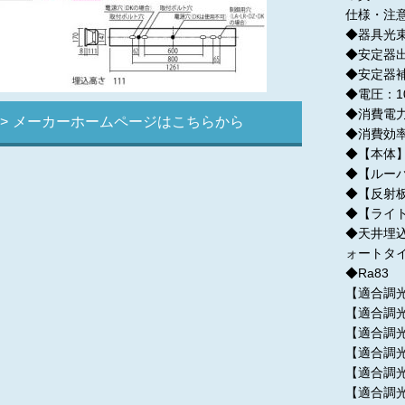
仕様・注
◆器具光束：
◆安定器
◆安定器補
◆電圧：10
◆消費電力：
メーカーホームページはこちらから
◆消費効率：
◆【本体
◆【ルーバ
◆【反射板
◆【ライト
◆天井埋
ォートタイ
◆Ra83
【適合調光
【適合調光
【適合調光
【適合調光
【適合調光
【適合調光