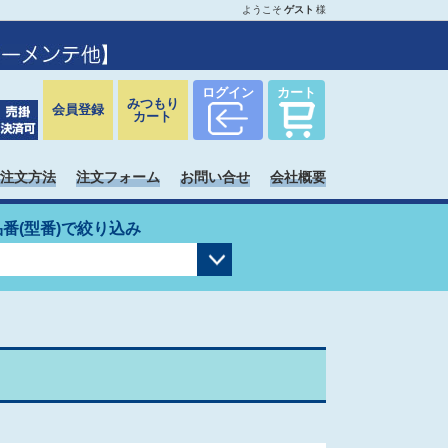
ようこそ
ゲスト
様
ログイン
カート
みつもり
会員登録
カート
注文方法
注文フォーム
お問い合せ
会社概要
品番(型番)で絞り込み