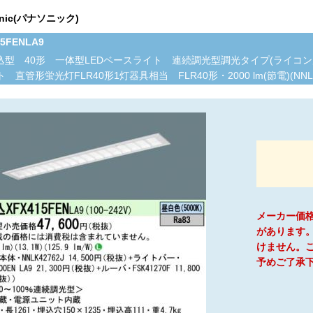
onic(パナソニック)
15FENLA9
込型 40形 一体型LEDベースライト 連続調光型調光タイプ(ライコ
 直管形蛍光灯FLR40形1灯器具相当 FLR40形・2000 lm(節電)(NNLK427
メーカー価
があります
けません。
予めご了承