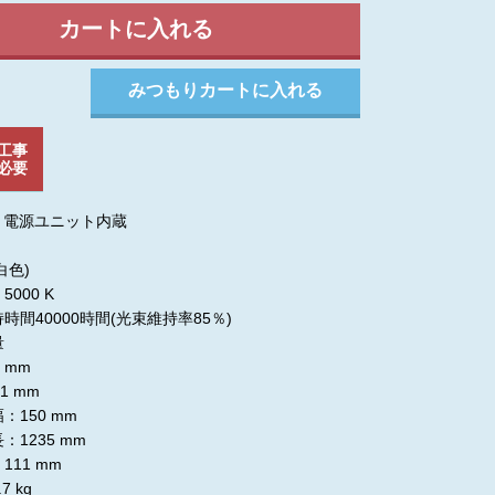
工事
必要
、電源ユニット内蔵
白色)
000 K
時間40000時間(光束維持率85％)
量
 mm
1 mm
：150 mm
：1235 mm
111 mm
7 kg