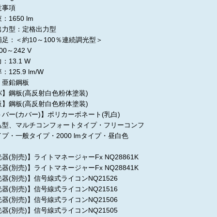
意事項
1650 lm
出力型：定格出力型
足：＜約10～100％連続調光型＞
0～242 V
13.1 W
125.9 lm/W
】亜鉛鋼板
】鋼板(高反射白色粉体塗装)
】鋼板(高反射白色粉体塗装)
バー(カバー)】ポリカーボネート(乳白)
込型、マルチコンフォートタイプ・フリーコンフ
プ・一般タイプ・2000 lmタイプ・昼白色
器(別売)】ライトマネージャーFx NQ28861K
器(別売)】ライトマネージャーFx NQ28841K
器(別売)】信号線式ライコンNQ21526
器(別売)】信号線式ライコンNQ21516
器(別売)】信号線式ライコンNQ21506
器(別売)】信号線式ライコンNQ21505