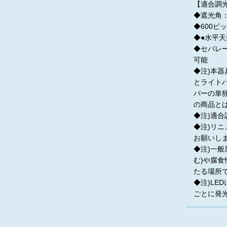
【適合調光
◆遮光角：
◆600ピ
◆●水平
◆セパレー
可能
◆注)本
とライト
バーの単
の商品と
◆注)適
◆注)リ
お願いし
◆注)一
む)や腐
たる場所
◆注)L
ごとに発