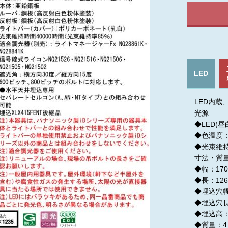
LED
LED内蔵
光源
◆LED(昼
◆色温度：5
◆光束維持
寸法・質
◆幅：170
◆長：126
◆埋込穴幅
◆埋込穴長
◆埋込高：
◆質量：4.