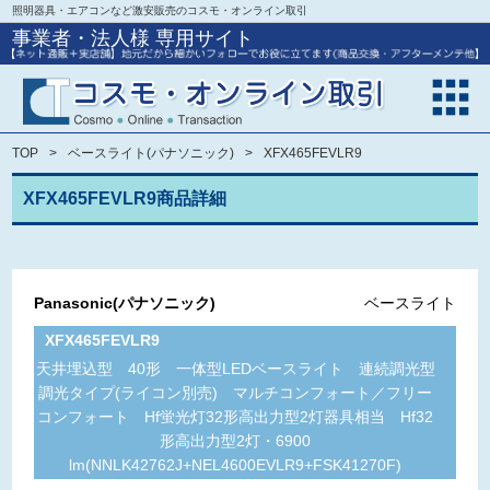
照明器具・エアコンなど激安販売のコスモ・オンライン取引
事業者・法人様 専用サイト
TOP
ベースライト(パナソニック)
XFX465FEVLR9
XFX465FEVLR9商品詳細
Panasonic(パナソニック)
ベースライト
XFX465FEVLR9
天井埋込型 40形 一体型LEDベースライト 連続調光型
調光タイプ(ライコン別売) マルチコンフォート／フリー
コンフォート Hf蛍光灯32形高出力型2灯器具相当 Hf32
形高出力型2灯・6900
lm(NNLK42762J+NEL4600EVLR9+FSK41270F)