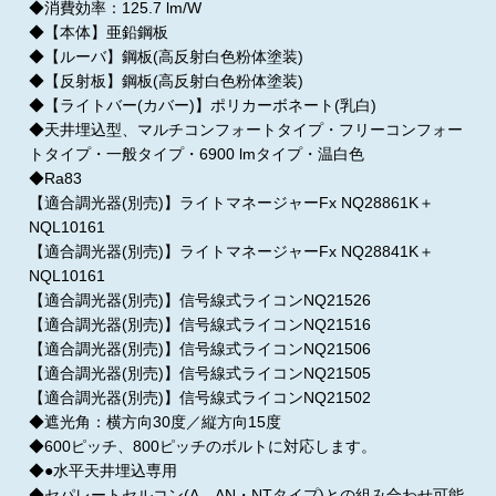
◆消費効率：125.7 lm/W
◆【本体】亜鉛鋼板
◆【ルーバ】鋼板(高反射白色粉体塗装)
◆【反射板】鋼板(高反射白色粉体塗装)
◆【ライトバー(カバー)】ポリカーボネート(乳白)
◆天井埋込型、マルチコンフォートタイプ・フリーコンフォー
トタイプ・一般タイプ・6900 lmタイプ・温白色
◆Ra83
【適合調光器(別売)】ライトマネージャーFx NQ28861K＋
NQL10161
【適合調光器(別売)】ライトマネージャーFx NQ28841K＋
NQL10161
【適合調光器(別売)】信号線式ライコンNQ21526
【適合調光器(別売)】信号線式ライコンNQ21516
【適合調光器(別売)】信号線式ライコンNQ21506
【適合調光器(別売)】信号線式ライコンNQ21505
【適合調光器(別売)】信号線式ライコンNQ21502
◆遮光角：横方向30度／縦方向15度
◆600ピッチ、800ピッチのボルトに対応します。
◆●水平天井埋込専用
◆セパレートセルコン(A、AN・NTタイプ)との組み合わせ可能