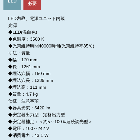
LED
必要
LED内蔵、電源ユニット内蔵
光源
◆LED(温白色)
◆色温度：3500 K
◆光束維持時間40000時間(光束維持率85％)
寸法・質量
◆幅：170 mm
◆長：1261 mm
◆埋込穴幅：150 mm
◆埋込穴長：1235 mm
◆埋込高：111 mm
◆質量：4.7 kg
仕様・注意事項
◆器具光束：5420 lm
◆安定器出力型：定格出力型
◆安定器補足：＜約5～100％連続調光型＞
◆電圧：100～242 V
◆消費電力：43.1 W