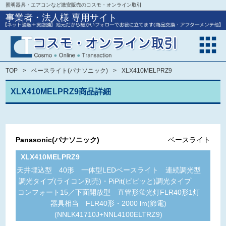
照明器具・エアコンなど激安販売のコスモ・オンライン取引
事業者・法人様 専用サイト
TOP
ベースライト(パナソニック)
XLX410MELPRZ9
XLX410MELPRZ9商品詳細
Panasonic(パナソニック)
ベースライト
XLX410MELPRZ9
天井埋込型 40形 一体型LEDベースライト 連続調光型
調光タイプ(ライコン別売)・PiPit(ピピッと)調光タイプ
コンフォート15／下面開放型 直管形蛍光灯FLR40形1灯
器具相当 FLR40形・2000 lm(節電)
(NNLK41710J+NNL4100ELTRZ9)