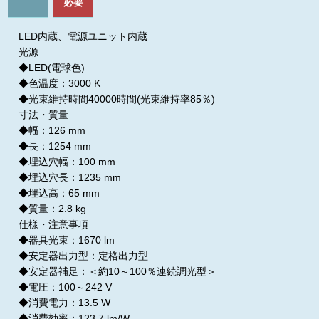
必要
LED内蔵、電源ユニット内蔵
光源
◆LED(電球色)
◆色温度：3000 K
◆光束維持時間40000時間(光束維持率85％)
寸法・質量
◆幅：126 mm
◆長：1254 mm
◆埋込穴幅：100 mm
◆埋込穴長：1235 mm
◆埋込高：65 mm
◆質量：2.8 kg
仕様・注意事項
◆器具光束：1670 lm
◆安定器出力型：定格出力型
◆安定器補足：＜約10～100％連続調光型＞
◆電圧：100～242 V
◆消費電力：13.5 W
◆消費効率：123.7 lm/W