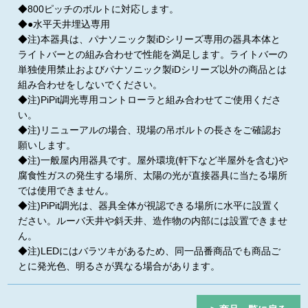
◆800ピッチのボルトに対応します。
◆●水平天井埋込専用
◆注)本器具は、パナソニック製iDシリーズ専用の器具本体と
ライトバーとの組み合わせで性能を満足します。ライトバーの
単独使用禁止およびパナソニック製iDシリーズ以外の商品とは
組み合わせをしないでください。
◆注)PiPit調光専用コントローラと組み合わせてご使用くださ
い。
◆注)リニューアルの場合、現場の吊ボルトの長さをご確認お
願いします。
◆注)一般屋内用器具です。屋外環境(軒下など半屋外を含む)や
腐食性ガスの発生する場所、太陽の光が直接器具に当たる場所
では使用できません。
◆注)PiPit調光は、器具全体が視認できる場所に水平に設置く
ださい。ルーバ天井や斜天井、造作物の内部には設置できませ
ん。
◆注)LEDにはバラツキがあるため、同一品番商品でも商品ご
とに発光色、明るさが異なる場合があります。