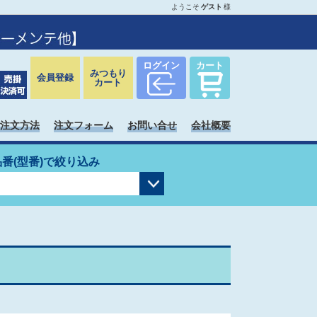
ようこそ
ゲスト
様
ログイン
カート
みつもり
会員登録
カート
注文方法
注文フォーム
お問い合せ
会社概要
品番(型番)で絞り込み