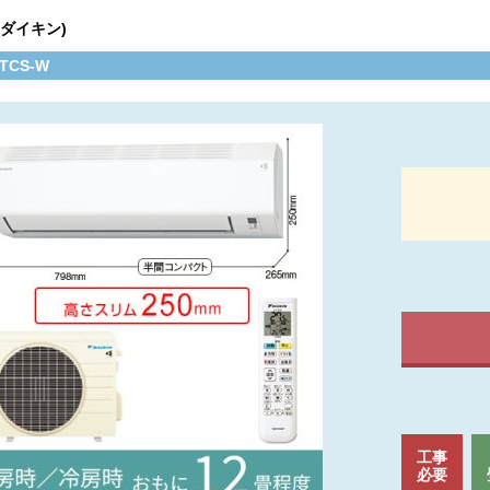
N(ダイキン)
ATCS-W
工事
必要