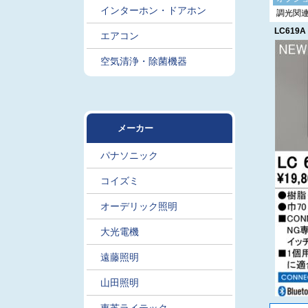
インターホン・ドアホン
調光関
LC619A
エアコン
空気清浄・除菌機器
メーカー
パナソニック
コイズミ
オーデリック照明
大光電機
遠藤照明
山田照明