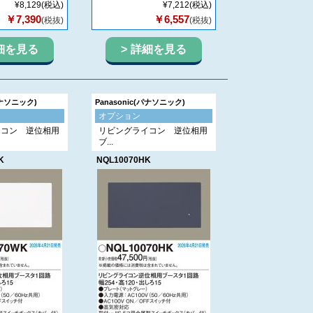
¥8,129
(税込)
¥7,212
(税込)
￥7,390
￥6,557
(税抜)
(税抜)
細を見る
詳細を見る
(パナソニック)
Panasonic(パナソニック)
オプション
イコン 逆位相用
リビングライコン 逆位相用
ブ...
K
NQL10070HK