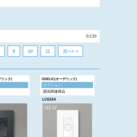
3/139
9
10
11
次へ>
デリック)
ODELIC(オーデリック)
オプション
品
調光関連商品
LC620A