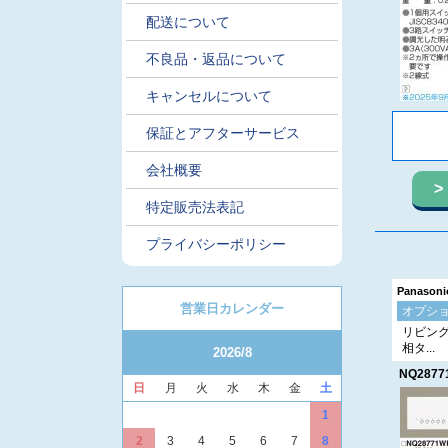
配送について
不良品・返品について
キャンセルについて
保証とアフターサービス
会社概要
特定販売法表記
プライバシーポリシー
Panaso
営業日カレンダー
オプシ
リビン
相タ...
2026/8
NQ2877
日
月
火
水
木
金
土
1
2
3
4
5
6
7
8