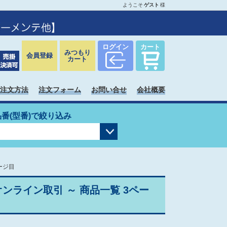
ようこそ
ゲスト
様
ログイン
カート
みつもり
会員登録
カート
注文方法
注文フォーム
お問い合せ
会社概要
品番(型番)で絞り込み
ージ目
ライン取引 ～ 商品一覧 3ペー