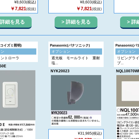
¥8,603
(税込)
¥8,603
(税込)
￥7,821
￥7,821
(税抜)
(税抜)
詳細を見る
詳細を見る
詳
I(コイズミ照明)
Panasonic(パナソニック)
Panasonic
ョン
オプション
オプション
コントローラ
遮光板 モールライト 重耐
リビングラ
塩...
ブ...
50E
NYK20023
NQL10070W
¥31,985
(税込)