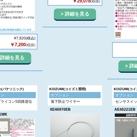
￥29,078
(税抜)
詳細を見る
¥7,920
(税込)
￥7,200
(税抜)
詳細を見る
詳
nic(パナソニック)
KOIZUMI(コイズミ照明)
KOIZUMI(コ
ョン
オプション
オプション
グライコン5回路逆位
落下防止ワイヤー
センサスイ
XE46970EB
AE40221EB
1WK