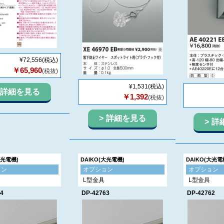
¥72,556
(税込)
￥65,960
(税抜)
¥1,531
(税込)
詳細を見る
￥1,392
(税抜)
詳細を見る
詳
大光電機)
DAIKO(大光電機)
DAIKO(大光電
ョン
オプション
オプション
L型金具
L型金具
4
DP-42763
DP-42762