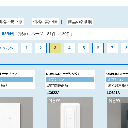
：
5554件
（現在のページ：81件～120件）
<前へ
1
2
3
4
5
6
7
8
(オーデリック)
ODELIC(オーデリック)
ODELIC(オー
ョン
オプション
オプション
連商品
調光関連商品
調光関連商
LC622A
LC621A